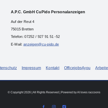
A.P.C. Gmb
H CuPido Personalanzeigen
Auf der Reut 4
75015 Bretten
Telefon: 07252 / 927 91 51 -52
E-Mail:
anzeigen@cu-pido.de
tenschutz
Impressum
Kontakt
Officejobs4you
Arbeite
© Copyright 2026 | All Rights Reserved | Powered by AI loves raccoons