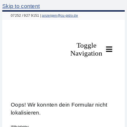
Skip to content
07252 / 927 9151
|
anzeigen@cu-pido.de
Toggle
Navigation
Home
Über uns
Oops! Wir konnten dein Formular nicht
Leistungen
lokalisieren.
Anzeigenpakete
*Pflichtfelder